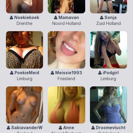
Noekiekoek
Mamavan
Sonja
Drenthe
Noord Holland
Zuid Holland
PoekieMeid
Meissie1993
iPodgirl
Limburg
Friesland
Limburg
SabiavanderW
Anne
Droomevlucht