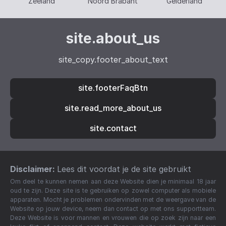
Zeeland
Noord Brabant
Gelderland
site.about_us
site_copy.footer_about_text
site.footerFaqBtn
site.read_more_about_us
site.contact
Disclaimer:
Lees dit voordat je de site gebruikt
Om deel te kunnen nemen aan deze Website dien je minimaal 18 jaar
oud te zijn. Deze site is te gebruiken op zowel computer als mobiele
apparaten. Mocht je problemen ondervinden met de weergave van de
Website op jouw device, neem dan contact op met ons supportteam.
Deze Website is voor mannen en vrouwen die op zoek zijn naar een