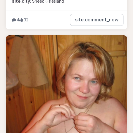
site.city:
Sneek (Friesland)
site.comment_now
4
32