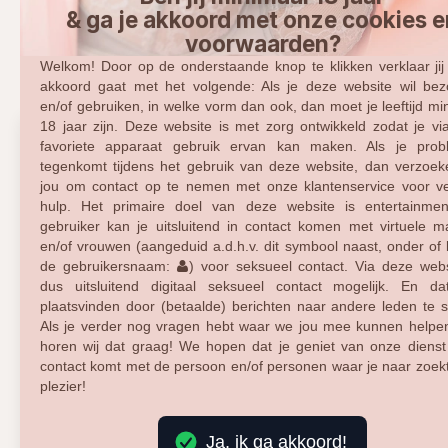
& ga je akkoord met onze cookies e
Friesland
voorwaarden?
Welkom! Door op de onderstaande knop te klikken verklaar jij d
site.view_ads_per_city Friesland.
akkoord gaat met het volgende: Als je deze website wil be
en/of gebruiken, in welke vorm dan ook, dan moet je leeftijd mi
18 jaar zijn. Deze website is met zorg ontwikkeld zodat je vi
favoriete apparaat gebruik ervan kan maken. Als je prob
tegenkomt tijdens het gebruik van deze website, dan verzoe
jou om contact op te nemen met onze klantenservice voor v
hulp. Het primaire doel van deze website is entertainmen
gebruiker kan je uitsluitend in contact komen met virtuele 
en/of vrouwen (aangeduid a.d.h.v. dit symbool naast, onder of
de gebruikersnaam:
) voor seksueel contact. Via deze webs
dus uitsluitend digitaal seksueel contact mogelijk. En d
plaatsvinden door (betaalde) berichten naar andere leden te s
Als je verder nog vragen hebt waar we jou mee kunnen helpe
horen wij dat graag! We hopen dat je geniet van onze dienst
contact komt met de persoon en/of personen waar je naar zoekt
plezier!
Ja, ik ga akkoord!