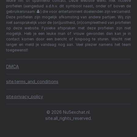
leuke flirt of spannend contact. Deze website werkt met fictieve
profielen (aangeduid a.d.h.v. dit symbool naast, onder of boven de
gebruikersnaam:
) die voor entertainment doeleinden zijn verzameld.
Deze profielen zijn mogelijk afkomsting van andere partijen. Wij zijn
niet aansprakelijk voor de (on)juistheid, (in)compleetheid van profielen
op deze website. Fysieke afspraken met deze profielen zijn niet
mogelijk. Heb je een leuke man of vrouw gevonden dan kan je in
contact komen door een bericht of knipoog te sturen. Wacht niet
langer en meld je vandaag nog aan. Veel plezier namens het team
toegewenst!
DMCA
site.terms_and_conditions
site.privacy_policy
© 2026 NuSexchat.nl.
site.all_rights_reserved.