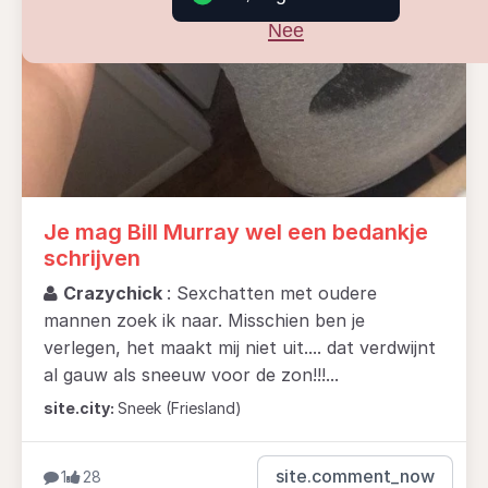
Nee
Je mag Bill Murray wel een bedankje
schrijven
Crazychick
: Sexchatten met oudere
mannen zoek ik naar. Misschien ben je
verlegen, het maakt mij niet uit.... dat verdwijnt
al gauw als sneeuw voor de zon!!!...
site.city:
Sneek (Friesland)
site.comment_now
1
28