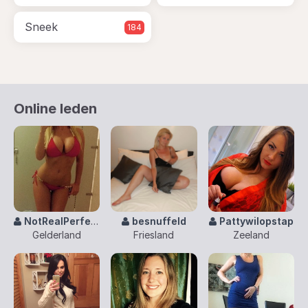
Sneek
184
Online leden
NotRealPerfect
besnuffeld
Pattywilopstap
Gelderland
Friesland
Zeeland