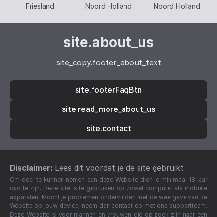
Friesland
Noord Holland
Noord Holland
site.about_us
site_copy.footer_about_text
site.footerFaqBtn
site.read_more_about_us
site.contact
Disclaimer:
Lees dit voordat je de site gebruikt
Om deel te kunnen nemen aan deze Website dien je minimaal 18 jaar
oud te zijn. Deze site is te gebruiken op zowel computer als mobiele
apparaten. Mocht je problemen ondervinden met de weergave van de
Website op jouw device, neem dan contact op met ons supportteam.
Deze Website is voor mannen en vrouwen die op zoek zijn naar een