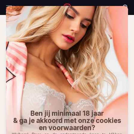
Toggle
NuSexchat
Togg
navigation
Sea
site.search
Filters
Naam
Min. leeftijd
Max. leeftijd
Ben jij minimaal 18 jaar
& ga je akkoord met onze cookies
en voorwaarden?
Provincie