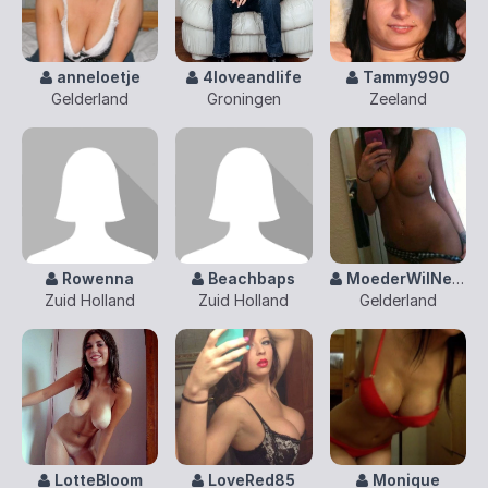
anneloetje
4loveandlife
Tammy990
Gelderland
Groningen
Zeeland
Rowenna
Beachbaps
MoederWilNeuken
Zuid Holland
Zuid Holland
Gelderland
LotteBloom
LoveRed85
Monique