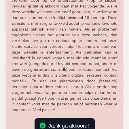
Welkom! Door op de onderstaande knop te klikken
verklaar jij dat jij akkoord gaat met het volgende: Als je
deze website wil bezoeken en/of gebruiken, in welke vorm
dan ook, dan moet je leeftijd minimaal 18 jaar zijn. Deze
website is met zorg ontwikkeld zodat je via jouw favoriete
apparaat gebruik ervan kan maken. Als je problemen
tegenkomt tijdens het gebruik van deze website, dan
verzoeken we jou om contact op te nemen met onze
klantenservice voor verdere hulp. Het primaire doel van
site.regions
deze website is entertainment. Als gebruiker kan je
uitsluitend in contact komen met virtuele mannen en/of
vrouwen (aangeduid a.d.h.v. dit symbool naast, onder of
Drenthe
Flevoland
5
9
boven de gebruikersnaam:
) voor seksueel contact. Via
deze website is dus uitsluitend digitaal seksueel contact
mogelijk. En dat kan plaatsvinden door (betaalde)
Friesland
Gelderland
9
23
berichten naar andere leden te sturen. Als je verder nog
vragen hebt waar we jou mee kunnen helpen, dan horen
wij dat graag! We hopen dat je geniet van onze dienst en
Groningen
Limburg
10
23
in contact komt met de persoon en/of personen waar je
naar zoekt. Veel plezier!
Noord Brabant
Noord Holland
28
20
Ja, ik ga akkoord!