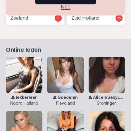
Overijssel
Utrecht
26
28
Nee
Zeeland
Zuid Holland
11
25
Online leden
lekkerleer
Goedelen
AliceInSexyLand
Noord Holland
Flevoland
Groningen